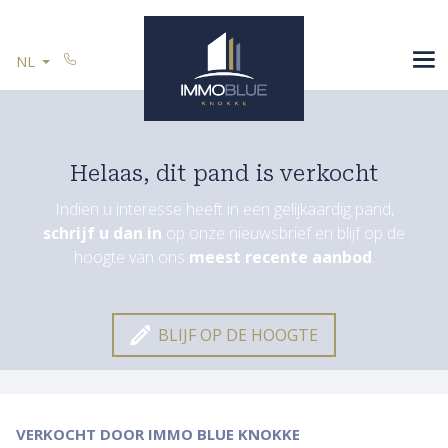
Menu overslaan en naar de inhoud gaan
SPANJE
NL
U VERKOOPT
REFERENTIES
CONTACT
Helaas, dit pand is verkocht
Indien u interesse heeft in een gelijkaardig pand,
schrijf u dan in
op onze nieuwsbrief en blijf op de
Blijf op de hoogte
hoogte van ons
meest recente aanbod
.
BLIJF OP DE HOOGTE
VERKOCHT
DOOR IMMO BLUE KNOKKE