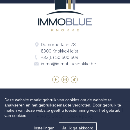
Dumortierlaan 78
8300 Knokke-Heist
+32(0) 50 600 609
immo@immoblueknokke.be
Deze website maakt gebruik van cookies om de website te
analyseren en het gebruiksgemak te vergroten. Door gebruik te
© 2026 Immo Blue Knokke |
Made by Zabun
|
Disclaimer
|
maken van deze website geeft u toestemming voor het gebruik
van cookies.
Privacy policy
|
Cookie policy
Instellingen
Ja, ik ga akkoord